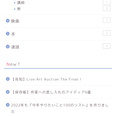
講師
1
旅
2
1
映画
2
本
4
速読
New！
【告知】Live Art Auction The Final！
【保存版】作家への差し入れのアイディア6選
2022年も『今年やりたいこと100のリスト』を作りまし
た