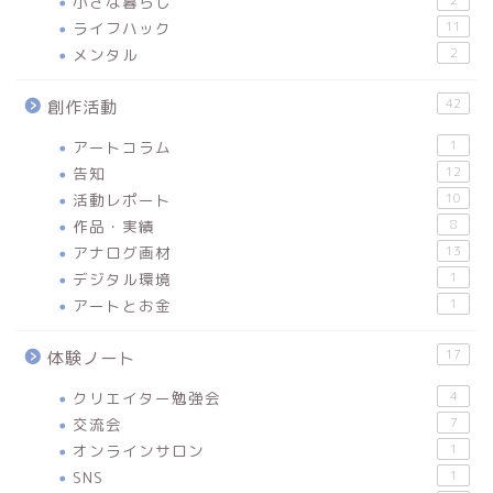
小さな暮らし
2
ライフハック
11
メンタル
2
42
創作活動
アートコラム
1
告知
12
活動レポート
10
作品・実績
8
アナログ画材
13
デジタル環境
1
アートとお金
1
17
体験ノート
クリエイター勉強会
4
交流会
7
オンラインサロン
1
SNS
1