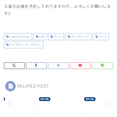
久遠も出演を予定しておりますので、よろしくお願いしま
す♪
LiveArtAuction
LAA
アート
ライブペイント
ライブ
ライブアートオークション
RELATED POST
活動
創作活動
創作活動