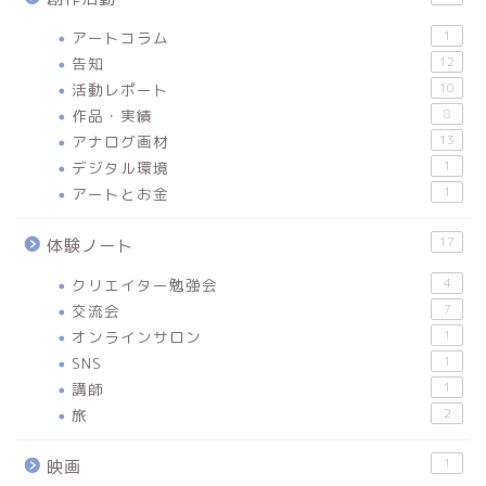
アートコラム
1
告知
12
活動レポート
10
作品・実績
8
アナログ画材
13
デジタル環境
1
アートとお金
1
17
体験ノート
クリエイター勉強会
4
交流会
7
オンラインサロン
1
SNS
1
講師
1
旅
2
1
映画