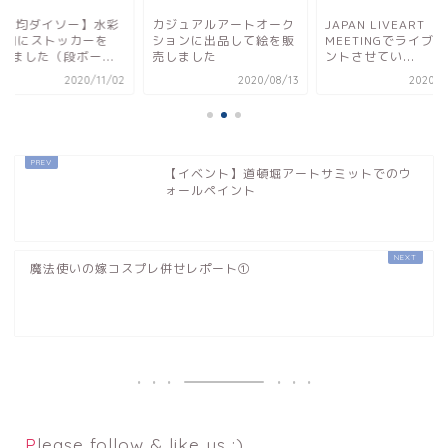
100均ダイソー】水彩
カジュアルアートオーク
JAPAN LIVEART
収納にストッカーを
ションに出品して絵を販
MEETINGでライブ
Yしました（段ボー...
売しました
ントさせてい...
2020/11/02
2020/08/13
2020/1
【イベント】道頓堀アートサミットでのウ
ォールペイント
魔法使いの嫁コスプレ併せレポート①
Please follow & like us :)