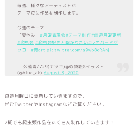
毎週、様々なアーティストが
テーマ毎に作品を制作します。
今週のテーマ
「夏休み」
#月曜表現会
#テーマ制作
#毎週月曜更新
#爬虫類
#爬虫類好きと繋がりたい
#レオパードゲ
ッコー
#青art
pic.twitter.com/a9wb8qRAnj
— 久遠青/729(ナツキ)@似顔絵&イラスト
(@blue_ak)
August 3, 2020
毎週月曜日に更新していきますので、
ぜひTwitterやInstagramなどご覧ください。
2期でも爬虫類作品をたくさん制作していきます！