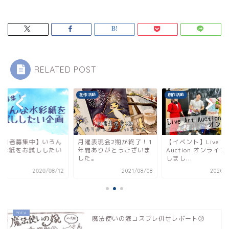
RELATED POST
創作活動
創作活動
参加者募集中】いろん
月曜表現会2期が終了！1
【イベント】Live Ar
水彩紙をお試ししたい
年間ありがとうございま
Auction オンライ
画
した。
しまし...
2020/08/12
2021/08/08
2020/0
魔法使いの嫁コスプレ併せレポート②