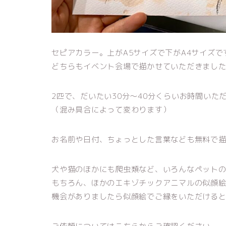
セピアカラー。上がA5サイズで下がA4サイズで
どちらもイベント会場で描かせていただきまし
2匹で、だいたい30分～40分くらいお時間いた
（混み具合によって変わります）
お名前や日付、ちょっとした言葉なども無料で
犬や猫のほかにも爬虫類など、いろんなペット
もちろん、ほかのエキゾチックアニマルの似顔
機会がありましたら似顔絵でご縁をいただける