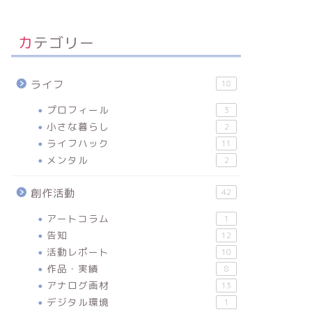
カテゴリー
ライフ
18
プロフィール
3
小さな暮らし
2
ライフハック
11
メンタル
2
創作活動
42
アートコラム
1
告知
12
活動レポート
10
作品・実績
8
アナログ画材
13
デジタル環境
1