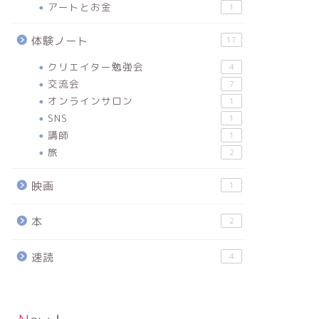
アートとお金
1
体験ノート
17
クリエイター勉強会
4
交流会
7
オンラインサロン
1
SNS
1
講師
1
旅
2
映画
1
本
2
速読
4