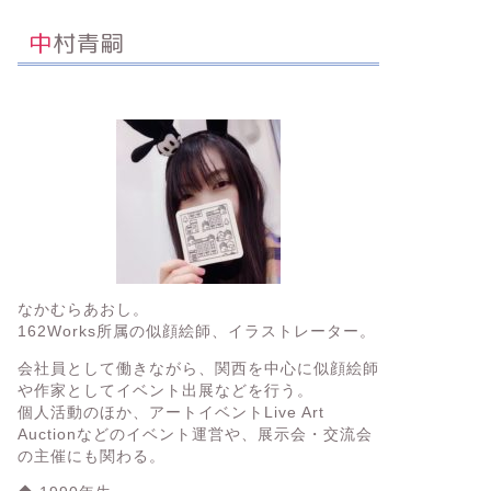
中村青嗣
なかむらあおし。
162Works所属の
似顔絵師、イラストレーター。
会社員として働きながら、関西を中心に似顔絵師
や作家としてイベント出展などを行う。
個人活動のほか、アートイベント
Live Art
Auction
などのイベント運営や、展示会・交流会
の主催にも関わる。