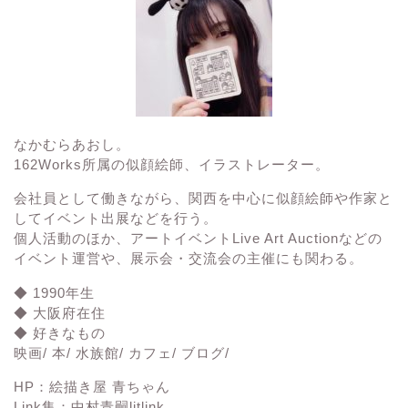
なかむらあおし。
162Works所属の
似顔絵師、イラストレーター。
会社員として働きながら、関西を中心に似顔絵師や作家と
してイベント出展などを行う。
個人活動のほか、アートイベント
Live Art Auction
などの
イベント運営や、展示会・交流会の主催にも関わる。
◆ 1990年生
◆ 大阪府在住
◆ 好きなもの
映画/ 本/ 水族館/ カフェ/ ブログ/
HP：
絵描き屋 青ちゃん
Link集：
中村青嗣litlink