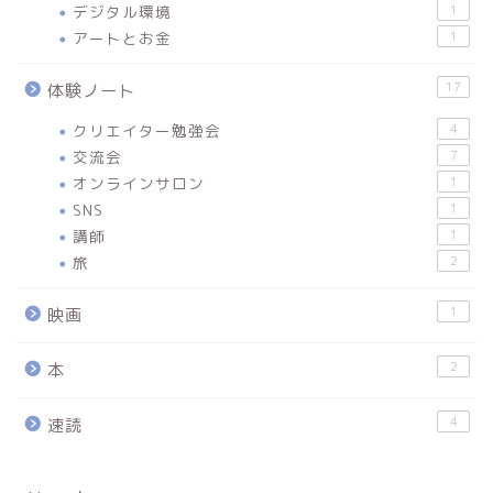
デジタル環境
1
アートとお金
1
17
体験ノート
クリエイター勉強会
4
交流会
7
オンラインサロン
1
SNS
1
講師
1
旅
2
1
映画
2
本
4
速読