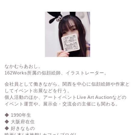
なかむらあおし。
162Works所属の
似顔絵師、イラストレーター。
会社員として働きながら、関西を中心に似顔絵師や作家と
してイベント出展などを行う。
個人活動のほか、アートイベント
Live Art Auction
などの
イベント運営や、展示会・交流会の主催にも関わる。
◆ 1990年生
◆ 大阪府在住
◆ 好きなもの
映画/ 本/ 水族館/ カフェ/ ブログ/