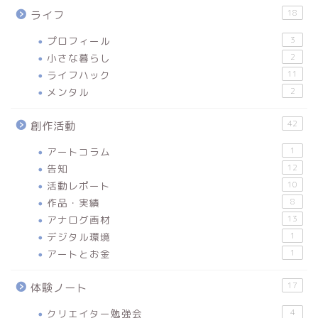
18
ライフ
プロフィール
3
小さな暮らし
2
ライフハック
11
メンタル
2
42
創作活動
アートコラム
1
告知
12
活動レポート
10
作品・実績
8
アナログ画材
13
デジタル環境
1
アートとお金
1
17
体験ノート
クリエイター勉強会
4