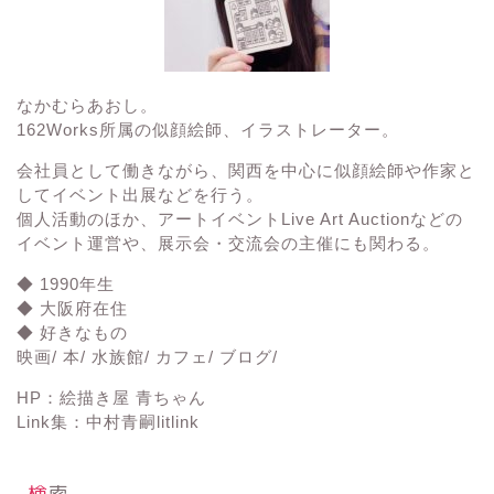
なかむらあおし。
162Works所属の
似顔絵師、イラストレーター。
会社員として働きながら、関西を中心に似顔絵師や作家と
してイベント出展などを行う。
個人活動のほか、アートイベント
Live Art Auction
などの
イベント運営や、展示会・交流会の主催にも関わる。
◆ 1990年生
◆ 大阪府在住
◆ 好きなもの
映画/ 本/ 水族館/ カフェ/ ブログ/
HP：
絵描き屋 青ちゃん
Link集：
中村青嗣litlink
検索