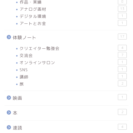
作品・実績
8
アナログ画材
13
デジタル環境
1
アートとお金
1
17
体験ノート
クリエイター勉強会
4
交流会
7
オンラインサロン
1
SNS
1
講師
1
旅
2
1
映画
2
本
4
速読